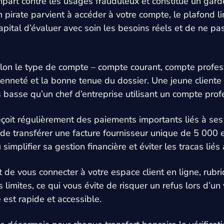
art contre les usages frauduleux et constitue un gard
 pirate parvient à accéder à votre compte, le plafond lim
apital d’évaluer avec soin les besoins réels et de ne pa
lon le type de compte – compte courant, compte profes
cienneté et la bonne tenue du dossier. Une jeune cliente
s basse qu’un chef d’entreprise utilisant un compte prof
eçoit régulièrement des paiements importants liés à ses 
s de transférer une facture fournisseur unique de 5 000
simplifier sa gestion financière et éviter les tracas liés
fit de vous connecter à votre espace client en ligne, rub
s limites, ce qui vous évite de risquer un refus lors d’u
e est rapide et accessible.