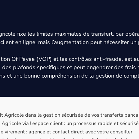
icole fixe les limites maximales de transfert, par opéra
e client en ligne, mais l’augmentation peut nécessiter u
cation Of Payee (VOP) et les contrôles anti-fraude, est 
 des plafonds spécifiques et peut engendrer des frais 
ions et une bonne compréhension de la gestion de compt
it Agricole dans la gestion sécurisée de vos transferts banca
Agricole via l’espace client : un processus rapide et sécurisé
e virement : agence et contact direct avec votre conseiller